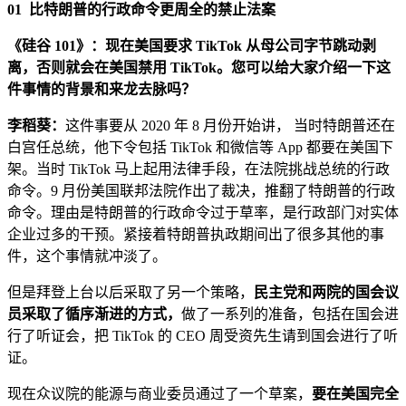
01
比特朗普的行政命令更周全的禁止法案
《硅谷 101》：现在美国要求 TikTok 从母公司字节跳动剥
离，否则就会在美国禁用 TikTok。您可以给大家介绍一下这
件事情的背景和来龙去脉吗？
李稻葵：
这件事要从 2020 年 8 月份开始讲， 当时特朗普还在
白宫任总统，他下令包括 TikTok 和微信等 App 都要在美国下
架。当时 TikTok 马上起用法律手段，在法院挑战总统的行政
命令。9 月份美国联邦法院作出了裁决，推翻了特朗普的行政
命令。理由是特朗普的行政命令过于草率，是行政部门对实体
企业过多的干预。紧接着特朗普执政期间出了很多其他的事
件，这个事情就冲淡了。
但是拜登上台以后采取了另一个策略，
民主党和两院的国会议
员采取了循序渐进的方式，
做了一系列的准备，包括在国会进
行了听证会，把 TikTok 的 CEO 周受资先生请到国会进行了听
证。
现在众议院的能源与商业委员通过了一个草案，
要在美国完全