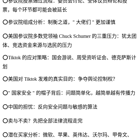
⭕️参议院投票通过流程：委员会讨论、全体议员辩论和投
票，每个环节都可能会被延长
⭕️参议院组成分析：制衡之道，" 大佬们 " 更加谨慎
⭕️美国参议院多数党领袖 Chuck Schumer 的三重压力：犹太团
体、竞选资金来源与选民的压力
⭕️Tiktok 的应对策略：国会游说、周受资听证会、德克萨斯计
划
⭕️美国对 Tiktok 发难的真实目的：争夺舆论控制权？
⭕️" 国家安全 " 的帽子背后：问题简单化，越简单越有传播力
⭕️中国的担忧：反向安全问题与敏感的算法
⭕️卖与不卖？先把全部法律流程走完
⭕️潜在买家分析：微软、苹果、英伟达、沃尔玛、甲骨文、