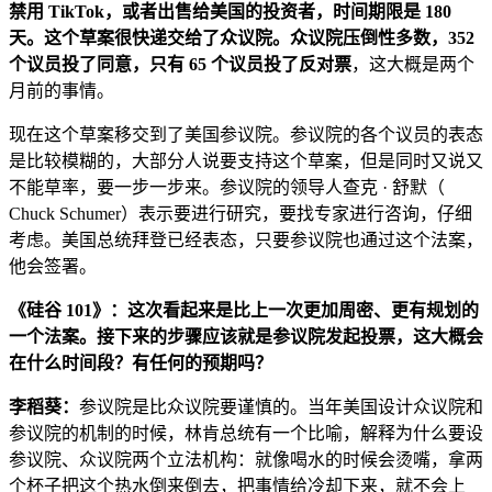
禁用 TikTok，或者出售给美国的投资者，时间期限是 180
天。这个草案很快递交给了众议院。众议院压倒性多数，352
个议员投了同意，只有 65 个议员投了反对票
，这大概是两个
月前的事情。
现在这个草案移交到了美国参议院。参议院的各个议员的表态
是比较模糊的，大部分人说要支持这个草案，但是同时又说又
不能草率，要一步一步来。参议院的领导人查克 · 舒默（
Chuck Schumer）表示要进行研究，要找专家进行咨询，仔细
考虑。美国总统拜登已经表态，只要参议院也通过这个法案，
他会签署。
《硅谷 101》：这次看起来是比上一次更加周密、更有规划的
一个法案。接下来的步骤应该就是参议院发起投票，这大概会
在什么时间段？有任何的预期吗？
李稻葵：
参议院是比众议院要谨慎的。当年美国设计众议院和
参议院的机制的时候，林肯总统有一个比喻，解释为什么要设
参议院、众议院两个立法机构：就像喝水的时候会烫嘴，拿两
个杯子把这个热水倒来倒去，把事情给冷却下来，就不会上