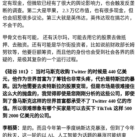
定有现金，但微软已经有了很大的舆论影响力，也会触发反垄
断的调查。第二大是苹果， 2.3 万亿市值，也有很多现金，但
也会招惹很多议论。第三大就是英伟达，英伟达现在搞芯片，
不会干的。
甲骨文也有可能， 还有沃尔玛，可能去用它的股票去做抵
押、去融资。还有可能是华尔街投资者，比如说前财政部长姆
努钦等，他要巨额筹资，而且他的身份也会受到社会各界的质
疑的，是极其复杂的一个运行过程。
《硅谷 101》：当时马斯克收购 Twitter 的时候是 440 亿美
元，他作为世界首富为了筹钱也非常头疼，代价是特斯拉的暴
跌。因为他需要去卖特斯拉的股票变现，但是市场是很难接住
这么大的抛盘的，我觉得即使是您刚刚分析的这些公司，即使
到了像马斯克这样的世界首富都承受不了 Twitter 440 亿的市
值。所以很难想象有哪个买家是可以去买下 TikTok 这样 500
到 2000 亿美元的公司。
李稻葵：
是的。而且今年第一季度纳斯达克暴涨，但到了今年
的秋天，这一轮的以 AI、人工智能为话题的暴涨可能结束