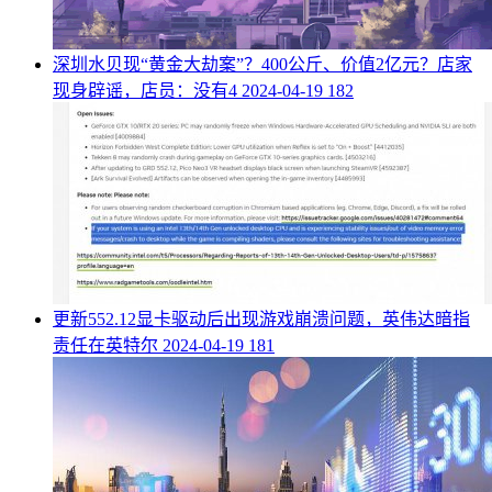
​深圳水贝现“黄金大劫案”？400公斤、价值2亿元？店家
现身辟谣，店员：没有4
2024-04-19
182
​更新552.12显卡驱动后出现游戏崩溃问题，英伟达暗指
责任在英特尔
2024-04-19
181