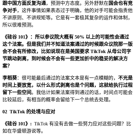
跟中国方面反复沟通
，预测中方态度。另外舒默在
国会也有竞
争对手
，这件事情如果表态过于明确，他的对手可能会指责他
不讲原则、不讲规矩等。它是有一套极其复杂的运作和体制，
所以很难预测。
《硅谷 101》：所以参议院大概有 50% 以上的可能性会通过
这个法案。但是我们并不知道法案通过的时候跟众议院那一版
会不会有所修改，比如说现在是美国要求 TikTok 从母公司字
节跳动剥离，到时候会不会有一些更加折中的稳妥的解决方
案？
李稻葵
：很可能最后通过的法案文本是有一点模糊的，
不光是
时间上要放宽，以什么形式剥离也是个问题，这就给执行过程
留下一些空间
。我估计如果法案得到通过的话，时间点可能会
比较延后，有相当的概率会留给下一个总统去处理。
02
TikTok 的处境与应对
《硅谷 101》:
TikTok 有没有去做一些努力应对这些问题？比
如在华盛顿游说等。