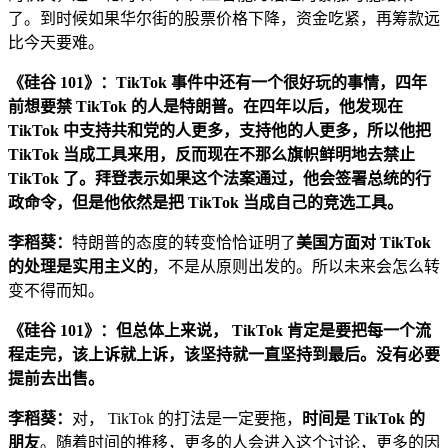
了。到时候如果华尔街的股票价格下降，资金吃紧，再筹款远
比今天要难。
《硅谷 101》：TikTok 事件中还有一个很好玩的事情，四年
前想要禁 TikTok 的人是特朗普。在四年以后，他发现在
TikTok 中支持共和党的人更多，支持他的人更多，所以他把
TikTok 当成工具来用，反而现在不那么旗帜鲜明地去禁止
TikTok 了。拜登表示如果这个法案通过，他会签署总统的行
政命令，但是他依然是把 TikTok 当成自己的竞选工具。
李稻葵：
特朗普的态度的转变恰恰证明了
美国方面对 TikTok
的处理是实用主义的
，不是从原则出发的。所以未来会怎么转
变不得而知。
《硅谷 101》：但总体上来说， TikTok 肯定是要把每一个流
程走完，该上诉就上诉，该坚持就一直坚持到最后。没有必要
提前去出售。
李稻葵：
对， TikTok 的打法是一定要拖，
时间是 TikTok 的
朋友
。随着时间的推移，更多的人会进入这个讨论，更多的因