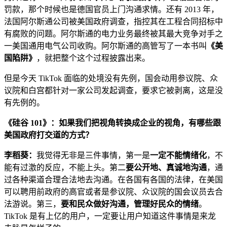
罚款，那个时候也是德国官员上门沟通求情。还有 2013 年，
法国阿尔斯通公司被美国政府调查，指控其在工程合同招标中
有腐败的问题。阿尔斯通的电力业务最终被其最大竞争对手之
一美国通用电气公司收购。阿尔斯通的高管写了一本书叫
《美
国陷阱》
，就把整个这个过程披露出来。
但是今天 TikTok 面临的处境没有先例，国会动用参议院、众
议院和白宫都针对一家公司发起调查，要求它被剥离，这是没
有先例的。
《硅谷 101》：如果我们把视角转换成企业的视角，有哪些跟
美国政府打交道的方式？
李稻葵：
我觉得无非是三件事情，第一是
一定不能情绪化
，不
能有过激的反应，不能上头。第二
要公开地、真诚地沟通
，通
过各种渠道合理合法地去沟通。在各国有各国的法律，在美国
可以聘用前政府的高官或者是参议院、众议院的国会议员去合
法游说。第三，
要和民众做好沟通，管理好民众的情绪
。
TikTok 是有上亿的用户，一定要让用户知道这件事情是来龙