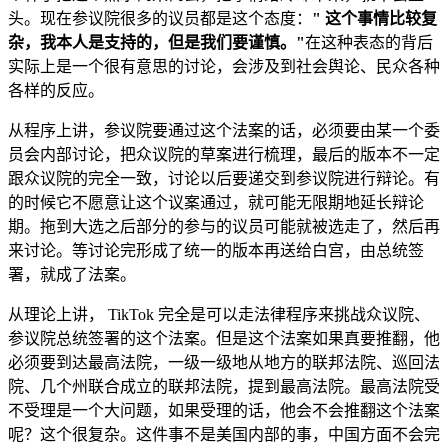
头。现在参议院很多的议员都是这个态度：
" 这个事情比较复
杂，我本人是支持的，但是我们要谨慎。"
在这种表态的背后
实际上是一个很有意思的讨论，会涉及到社会舆论、民众各种
各样的反应。
从程序上讲，参议院要通过这个法案的话，必须要由某一个委
员会内部讨论，把众议院的草案进行梳理，最后的版本不一定
跟众议院的完全一致，讨论以后要递交到参议院进行辩论。有
的时候它不愿意让这个议案通过，就可能无限期地延长辩论
期。拖到大选之后部分的参与的议员可能就被选走了，然后再
来讨论。等讨论完形成了统一的版本再送给白宫，由总统签
署，就成了法案。
从理论上讲， TikTok 完全是可以走法律程序来挑战众议院、
参议院总统签署的这个法案。但是这个法案如果真要推翻，他
必须要到达最高法院，一级一级地从地方的联邦法院、巡回法
院、几个州联合成立的联邦法院，提到最高法院。最高法院受
不受理是一个大问题，如果受理的话，他会不会推翻这个法案
呢？这个很复杂。这件事不是美国内部的事，中国方面不会完