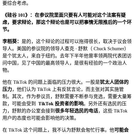
要综合考虑。
《硅谷 101》：在参议院里面只要有人可能对这个法案有疑
虑，要求辩论，那这个辩论也是可以把事情无限推后的一个环
节。
李稻葵：
是的，这个辩论的过程可以拖得很长，取决于议会领
导人。美国的参议院的领导人查克 · 舒默（ Chuck Schumer）
是个犹太人，来自于纽约。去年下半年他曾率领两院代表团访
问中国，见了中国的最高领导人，是很有经验的一个政治人
物。
他在 TikTok 的问题上面临的压力很大。一股是
犹太人团体的
压力
，他们认为 TikTok 上有反犹言论，而主张对其实施管
制。其次，作为参议员，舒默需要不断参与竞选，需要大量筹
款，可能会受到
TikTok 投资者的影响
。另外还有选民的压
力，舒默的办公室会接到
很多年轻选民的电话
，这些 TikTok
用户的态度也可能会影响他的决策。
在 TikTok 这个问题上，我不认为舒默会匆忙行事。他
可能会