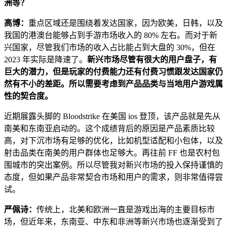
洲等？
高博：
重点区域还是围绕着发达国家，因为欧美，日韩，以及
我国的港澳台能够占到手游市场收入的 80% 左右。而对于新
兴国家，尽管我们市场的收入占比能占到大盘的 30%，但在
2023 年实际是降速了。
新兴市场尽管有很大的用户盘子，有
巨大的潜力，但是玩家的付费能力还有付费习惯跟发达国家仍
然有不小的差距。所以需要考虑到产品品类与当地用户游戏属
性的契合度。
近期展露头脚的 Bloodstrike 在美国 ios 登顶，该产品就是先从
南美和东南亚启动的。这个成绩背后的原因是产品素质比较
高，对下沉市场有足够的优化，比如机型适配和小包体，以及
射击品类在南美的用户群体也足够大。再往前 FF 也是农村包
围城市的突出案例。所以尽管我对新兴市场的投入保持谨慎的
态度，但如果产品非常契合市场和用户的需求，则非常值得尝
试。
严佩诗：
传统上，北美和欧洲一直是游戏出海的主要目标市
场，但近年来，东南亚、中东和非洲等新兴市场也逐渐受到了