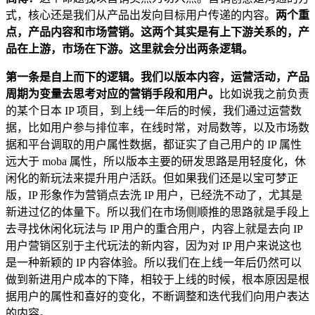
式，核心还是我们从产品出发向目标用户传递的内容。
两个重
点，产品内容和市场营销。这两个其实是有上下游关系的，产
品在上游，市场在下游。这里就会分出两条逻辑。
第一条是自上而下的逻辑。我们以版本内容，运营活动，产品
周期为变量去思考对应的营销手段和用户。
比如说我之前负责
的某个日本 IP 项目，到上线一年后的时候，我们通过运营数
据，比如用户参与排位率，在线时常，对局数等，以及市场数
据和平台调取的用户属性数据，都证实了自己用户的 IP 属性
远大于 moba 属性，所以版本主要的研发思路是用轻度化，休
闲化的新玩法来提升用户活跃。但如果我们还是以宝可梦正
版，IP 形象作为营销点去洗 IP 用户，已经洗不动了，尤其是
新进过亿的体量下。所以我们在市场侧顺推的思路就是手段上
去寻找休闲化玩法与 IP 用户的重合用户，内容上就是去向 IP
用户营销区别于主代玩法的新内容，因为对 IP 用户来说这也
是一种新颖的 IP 内容体验。所以我们在上线一年后仍然可以
做到新进用户成本的下降，相较于上线的时候，根本原因是根
据用户的属性和喜好的变化，不断调整和迭代我们向用户表达
的内容。