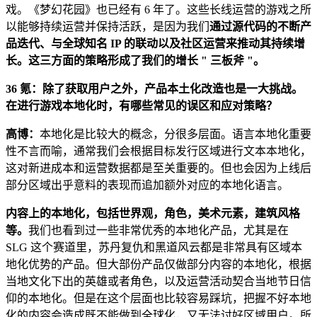
戏。《梦幻花园》也已经有 6 年了。这些长线运营的游戏之所
以能够持续运营并保持活跃，是因为我们
通过源代码的不断产
品迭代、与全球知名 IP 的联动以及社区运营来推动其持续增
长。这三方面的策略形成了我们的增长 " 三板斧 "。
36 氪：除了获取用户之外，产品本土化改造也是一大挑战。
在进行游戏本地化时，有哪些常见的误区和应对策略？
高博：
本地化是比较大的概念，分很多层面。语言本地化重要
性不言而喻，通常我们会根据目标发行区域进行文本本地化，
这对新进成本和运营数据都是至关重要的。但也会因为上线后
部分区域出乎意料的表现而追加额外对应的本地化语言。
内容上的本地化，包括世界观，角色，美术元素，建筑风格
等。
我们也看到过一些非常优秀的本地化产品，尤其是在
SLG 这个赛道里，苏丹复仇和黑道风云都是非常具有区域本
地化优势的产品。但大部份产品仅做部分内容的本地化，根据
当地文化下出的英雄或者角色，以及运营活动契合当地节日信
仰的本地化。但是在这个层面也比较容易踩坑，把握不好本地
化的内容会造成既不能做到全球化，又无法讨好区域用户。所