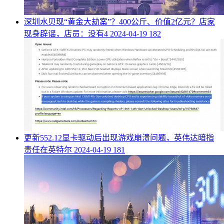
​深圳水贝现“黄金大劫案”？400公斤、价值2亿元？店家
现身辟谣，店员：没有4
2024-04-19
182
​更新552.12显卡驱动后出现游戏崩溃问题，英伟达暗指
责任在英特尔
2024-04-19
181