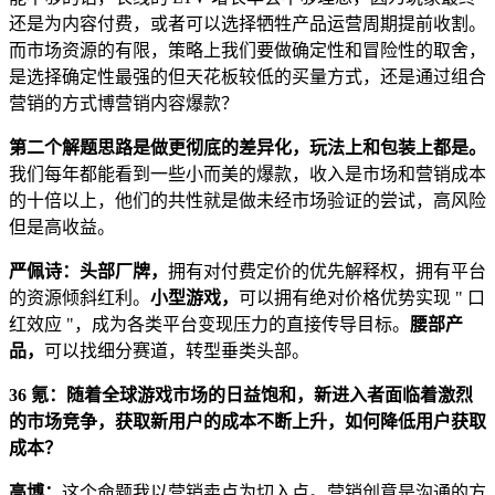
还是为内容付费，或者可以选择牺牲产品运营周期提前收割。
而市场资源的有限，策略上我们要做确定性和冒险性的取舍，
是选择确定性最强的但天花板较低的买量方式，还是通过组合
营销的方式博营销内容爆款？
第二个解题思路是做更彻底的差异化，玩法上和包装上都是。
我们每年都能看到一些小而美的爆款，收入是市场和营销成本
的十倍以上，他们的共性就是做未经市场验证的尝试，高风险
但是高收益。
严佩诗：头部厂牌，
拥有对付费定价的优先解释权，拥有平台
的资源倾斜红利。
小型游戏，
可以拥有绝对价格优势实现 " 口
红效应 "，成为各类平台变现压力的直接传导目标。
腰部产
品，
可以找细分赛道，转型垂类头部。
36 氪：随着全球游戏市场的日益饱和，新进入者面临着激烈
的市场竞争，获取新用户的成本不断上升，如何降低用户获取
成本？
高博：
这个命题我以营销卖点为切入点。营销创意是沟通的方