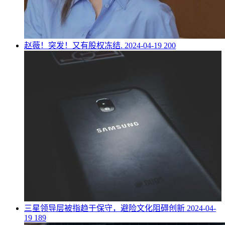
​赵薇！突发！又有股权冻结.
2024-04-19
200
​三星领导层被指趋于保守，避险文化阻碍创新
2024-04-
19
189