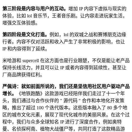
第三阶段是内容与用户的互动。
增加 IP 内容下虚拟与现实的
体验，比如 lol 音乐节，王者音乐剧。让内容走进玩家生活，
增强交互体验感。
第四阶段是文化打造。
例如，lol 的双城之战和赛博朋克边缘
行者。内容不仅对活跃和收入产生了非常积极的影响，也让
IP 和内容得到了延续。
米哈游和 supercell 在这方面也是行业翘楚，不仅是能让老产品
保持长线活力，并且可以让 IP 或者内容得到延续性，甚至让
厂商品牌获得红利。
严佩诗：就如前面所说的，我们还是坚信用社区用户驱动产品
增长。
《地铁跑酷》这款游戏已经陪伴我们走过了十一个年
头，我们通过与合作伙伴的 " 源代码 " 合作和本地化开发策
略，推出了超过 100 个迭代版本。这些版本融入了 80 多个地
区的城市文化元素，展现了现代化城市的美丽风景。在这个过
程中，我们与众多全球知名 IP 进行了深度合作，例如奥特
曼、名侦探柯南、植物大战僵尸等，共同打造了这款精品游