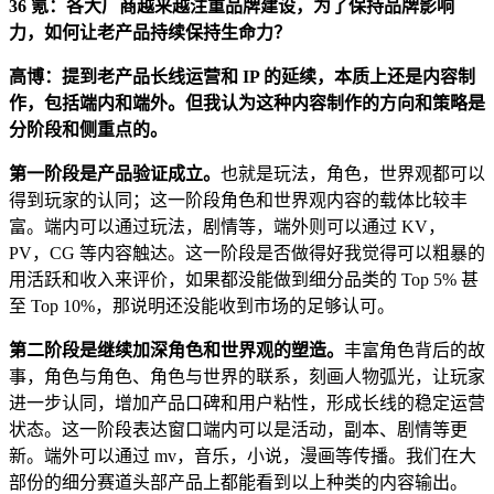
36 氪：各大厂商越来越注重品牌建设，为了保持品牌影响
力，如何让老产品持续保持生命力？
高博：提到老产品长线运营和 IP 的延续，本质上还是内容制
作，包括端内和端外。但我认为这种内容制作的方向和策略是
分阶段和侧重点的。
第一阶段是产品验证成立。
也就是玩法，角色，世界观都可以
得到玩家的认同；这一阶段角色和世界观内容的载体比较丰
富。端内可以通过玩法，剧情等，端外则可以通过 KV，
PV，CG 等内容触达。这一阶段是否做得好我觉得可以粗暴的
用活跃和收入来评价，如果都没能做到细分品类的 Top 5% 甚
至 Top 10%，那说明还没能收到市场的足够认可。
第二阶段是继续加深角色和世界观的塑造。
丰富角色背后的故
事，角色与角色、角色与世界的联系，刻画人物弧光，让玩家
进一步认同，增加产品口碑和用户粘性，形成长线的稳定运营
状态。这一阶段表达窗口端内可以是活动，副本、剧情等更
新。端外可以通过 mv，音乐，小说，漫画等传播。我们在大
部份的细分赛道头部产品上都能看到以上种类的内容输出。