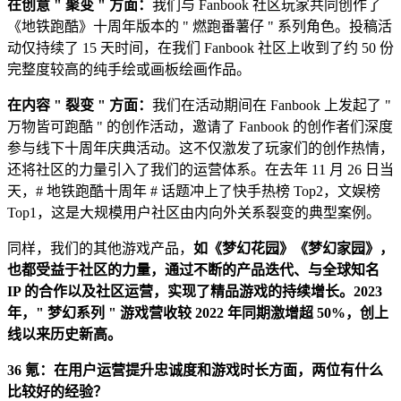
在创意 " 聚变 " 方面：
我们与 Fanbook 社区玩家共同创作了
《地铁跑酷》十周年版本的 " 燃跑番薯仔 " 系列角色。投稿活
动仅持续了 15 天时间，在我们 Fanbook 社区上收到了约 50 份
完整度较高的纯手绘或画板绘画作品。
在内容 " 裂变 " 方面：
我们在活动期间在 Fanbook 上发起了 "
万物皆可跑酷 " 的创作活动，邀请了 Fanbook 的创作者们深度
参与线下十周年庆典活动。这不仅激发了玩家们的创作热情，
还将社区的力量引入了我们的运营体系。在去年 11 月 26 日当
天，# 地铁跑酷十周年 # 话题冲上了快手热榜 Top2，文娱榜
Top1，这是大规模用户社区由内向外关系裂变的典型案例。
同样，我们的其他游戏产品，
如《梦幻花园》《梦幻家园》，
也都受益于社区的力量，通过不断的产品迭代、与全球知名
IP 的合作以及社区运营，实现了精品游戏的持续增长。2023
年，" 梦幻系列 " 游戏营收较 2022 年同期激增超 50%，创上
线以来历史新高。
36 氪：在用户运营提升忠诚度和游戏时长方面，两位有什么
比较好的经验？