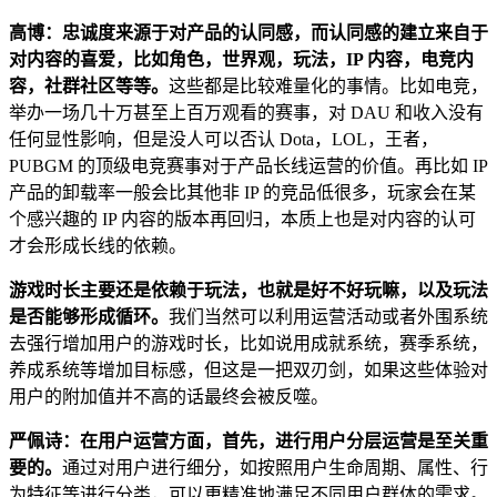
高博：忠诚度来源于对产品的认同感，而认同感的建立来自于
对内容的喜爱，比如角色，世界观，玩法，IP 内容，电竞内
容，社群社区等等。
这些都是比较难量化的事情。比如电竞，
举办一场几十万甚至上百万观看的赛事，对 DAU 和收入没有
任何显性影响，但是没人可以否认 Dota，LOL，王者，
PUBGM 的顶级电竞赛事对于产品长线运营的价值。再比如 IP
产品的卸载率一般会比其他非 IP 的竞品低很多，玩家会在某
个感兴趣的 IP 内容的版本再回归，本质上也是对内容的认可
才会形成长线的依赖。
游戏时长主要还是依赖于玩法，也就是好不好玩嘛，以及玩法
是否能够形成循环。
我们当然可以利用运营活动或者外围系统
去强行增加用户的游戏时长，比如说用成就系统，赛季系统，
养成系统等增加目标感，但这是一把双刃剑，如果这些体验对
用户的附加值并不高的话最终会被反噬。
严佩诗：在用户运营方面，首先，进行用户分层运营是至关重
要的。
通过对用户进行细分，如按照用户生命周期、属性、行
为特征等进行分类，可以更精准地满足不同用户群体的需求。