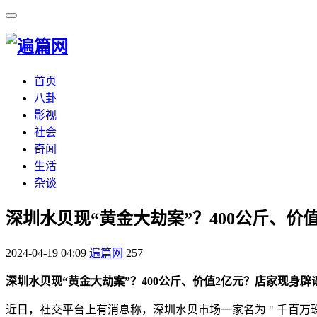
首页
八卦
影视
社会
奇闻
生活
杂谈
​深圳水贝现“黄金大劫案”？400公斤、
2024-04-19 04:09
遍篇网
257
深圳水贝现“黄金大劫案”？400公斤、价值2亿元？店家现身辟
近日，社交平台上有消息称，深圳水贝市场一家名为 " 千百万珠宝