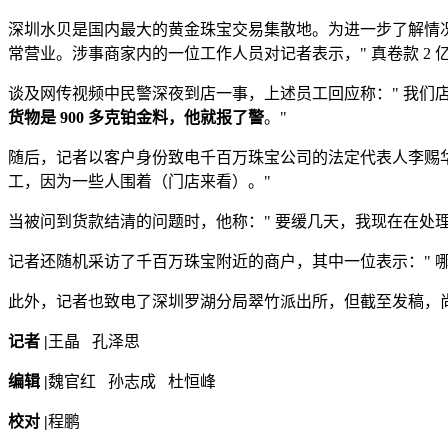
深圳水贝是国内最大的黄金珠宝交易集散地。为进一步了解情况
常营业。涉事商家内的一位工作人员对记者表示，" 真卷款 2
谈及网传视频中民警深夜到店一事，上述员工回应称：" 我们店在星期
货物是 900 多克铂金料，他就报了警
。"
随后，记者以客户身份致电千百万珠宝公司的法定代表人李赐
工，因为一些人围着（门店来看）。"
当被问到货款结清的问题时，他称：" 要缓几天，我现在在处
记者还随机采访了千百万珠宝附近的商户，其中一位表示：" 
此外，记者也致电了深圳罗湖分局翠竹派出所，但截至发稿，
记者 |
王晶 孔泽思
编辑 |
魏官红 孙志成 杜恒峰
校对 |
程鹏