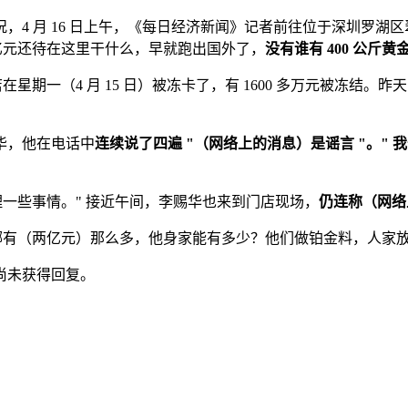
，4 月 16 日上午，《每日经济新闻》记者前往位于深圳罗湖
 亿元还待在这里干什么，早就跑出国外了，
没有谁有 400 公斤
一（4 月 15 日）被冻卡了，有 1600 多万元被冻结。昨天（
华，他在电话中
连续说了四遍 "（网络上的消息）是谣言 "
。" 
理一些事情。" 接近午间，李赐华也来到门店现场，
仍连称（网络
哪有（两亿元）那么多，他身家能有多少？他们做铂金料，人家
尚未获得回复。