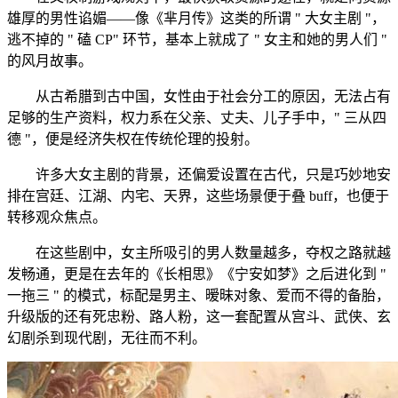
雄厚的男性谄媚——像《芈月传》这类的所谓 " 大女主剧 "，
逃不掉的 " 磕 CP" 环节，基本上就成了 " 女主和她的男人们 "
的风月故事。
从古希腊到古中国，女性由于社会分工的原因，无法占有
足够的生产资料，权力系在父亲、丈夫、儿子手中，" 三从四
德 "，便是经济失权在传统伦理的投射。
许多大女主剧的背景，还偏爱设置在古代，只是巧妙地安
排在宫廷、江湖、内宅、天界，这些场景便于叠 buff，也便于
转移观众焦点。
在这些剧中，女主所吸引的男人数量越多，夺权之路就越
发畅通，更是在去年的《长相思》《宁安如梦》之后进化到 "
一拖三 " 的模式，标配是男主、暧昧对象、爱而不得的备胎，
升级版的还有死忠粉、路人粉，这一套配置从宫斗、武侠、玄
幻剧杀到现代剧，无往而不利。