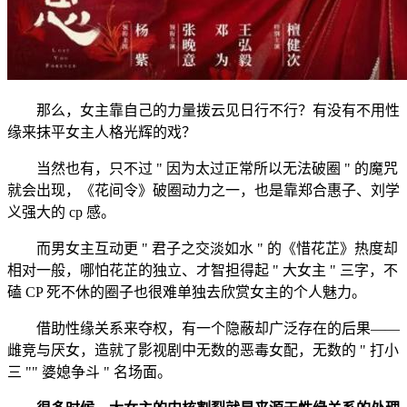
那么，女主靠自己的力量拨云见日行不行？有没有不用性
缘来抹平女主人格光辉的戏？
当然也有，只不过 " 因为太过正常所以无法破圈 " 的魔咒
就会出现，《花间令》破圈动力之一，也是靠郑合惠子、刘学
义强大的 cp 感。
而男女主互动更 " 君子之交淡如水 " 的《惜花芷》热度却
相对一般，哪怕花芷的独立、才智担得起 " 大女主 " 三字，不
磕 CP 死不休的圈子也很难单独去欣赏女主的个人魅力。
借助性缘关系来夺权，有一个隐蔽却广泛存在的后果——
雌竞与厌女，造就了影视剧中无数的恶毒女配，无数的 " 打小
三 "" 婆媳争斗 " 名场面。