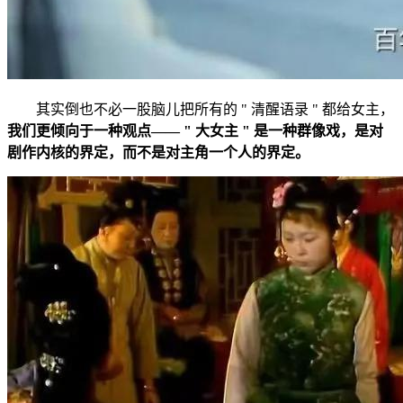
其实倒也不必一股脑儿把所有的 " 清醒语录 " 都给女主，
我们更倾向于一种观点—— " 大女主 " 是一种群像戏，是对
剧作内核的界定，而不是对主角一个人的界定。