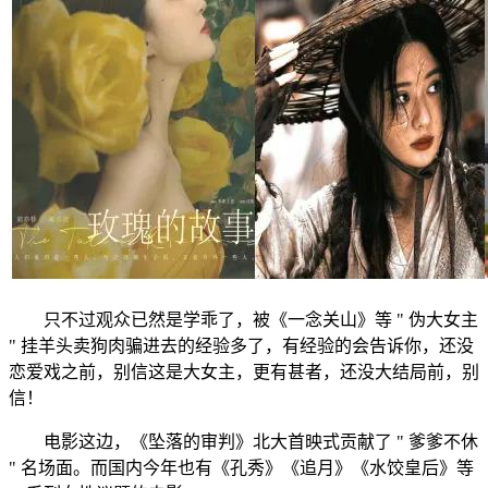
只不过观众已然是学乖了，被《一念关山》等 " 伪大女主
" 挂羊头卖狗肉骗进去的经验多了，有经验的会告诉你，还没
恋爱戏之前，别信这是大女主，更有甚者，还没大结局前，别
信！
电影这边，《坠落的审判》北大首映式贡献了 " 爹爹不休
" 名场面。而国内今年也有《孔秀》《追月》《水饺皇后》等