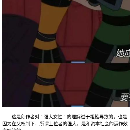
这是创作者对 " 强大女性 " 的理解过于粗糙导致的，也是
因为在父权制下，所谓上位者的强大，是和资本社会的运作效