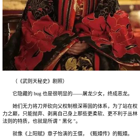
（《武则天秘史》剧照）
它隐藏的 bug 也是很明显的——屠龙少女，终成恶龙。
她们无力将刀斧砍向父权制根深蒂固的体系，为了站在权
力之巅，只能抛弃、剥离自己身上那些更柔软、更不利于丛林
法则的特质，也就是所谓 " 黑化 "。
就像《上阳赋》章子怡演的王儇，《甄嬛传》的甄嬛。