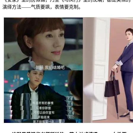
演绎方法——气质要飒，表情要克制。