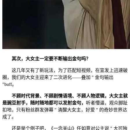
其次，大女主一定要不断输出金句吗？
这几年又有了新玩法，为了匹配短视频，在宣发上迅速破
圈，我们的大女主迎来了二次进化——叠加 " 金句输出
"buff。
不顾时代背景、不顾剧情语境、不顾人物逻辑，大女主就
是豌豆射手，随时随地都可以发射金句，
听者懵逼，观众脚趾
扣地，只有粉丝群发弹幕 " 清醒大女主，好爱 " 的奇妙世界达
成了。
还是举个例子吧，《一念关山》任如意对公主说 " 大可独