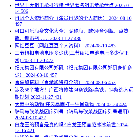
​世界十大狙击枪排行榜 世界著名狙击步枪盘点
2025-01-
14
506
​肖战个人资料简介（演员肖战的个人简历）
2024-08-10
497
​可口可乐瓶身文化大全：昵称瓶、歌词/台词瓶、点赞
瓶、都市瓶……
2023-11-27
486
​网红豆豆（网红豆豆个人资料）
2024-08-10
483
​三节纽扣电池电压多少伏(三节纽扣电池电压多少伏正
常)
2023-11-20
472
​纪元集团有限公司郑矾（纪元集团有限公司郑矾身价多
少）
2024-08-10
457
​言承旭资料（言承旭资料介绍）
2024-08-06
453
​涉及58个地方！广西将修建34条铁路/高铁，14条选入远
期规划
2023-11-27
431
​大雨中的动物 狂风暴雨打一生肖动物
2024-02-24
424
​骑马与砍杀战团序列号（骑马与砍杀战团序列号通用）
2024-08-10
422
​白龙王的预言是真的吗? 白龙王预言范冰冰前世
2024-
12-16
421