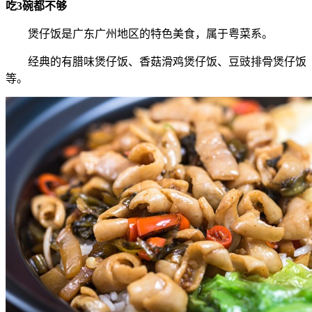
吃3碗都不够
煲仔饭是广东广州地区的特色美食，属于粤菜系。
经典的有腊味煲仔饭、香菇滑鸡煲仔饭、豆豉排骨煲仔饭
等。