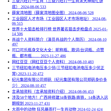
​三衰六旺打一生肖（三衰六旺打一生肖求大神帮忙谜
底）
2024-08-06
533
​薛家湾地图（薛家湾地图全图）
2024-08-06
528
​工业园区人才市场（工业园区人才市场地址）
2024-08-
06
515
​世界十大狙击枪排行榜 世界著名狙击步枪盘点
2025-01-
14
506
​肖战个人资料简介（演员肖战的个人简历）
2024-08-10
497
​可口可乐瓶身文化大全：昵称瓶、歌词/台词瓶、点赞
瓶、都市瓶……
2023-11-27
486
​网红豆豆（网红豆豆个人资料）
2024-08-10
483
​三节纽扣电池电压多少伏(三节纽扣电池电压多少伏正
常)
2023-11-20
472
​纪元集团有限公司郑矾（纪元集团有限公司郑矾身价多
少）
2024-08-10
457
​言承旭资料（言承旭资料介绍）
2024-08-06
453
​涉及58个地方！广西将修建34条铁路/高铁，14条选入远
期规划
2023-11-27
431
​大雨中的动物 狂风暴雨打一生肖动物
2024-02-24
424