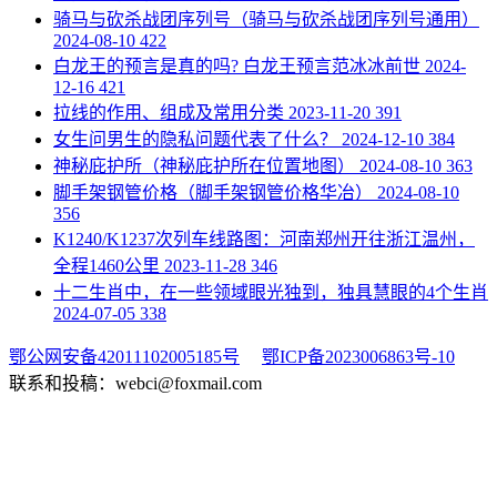
​骑马与砍杀战团序列号（骑马与砍杀战团序列号通用）
2024-08-10
422
​白龙王的预言是真的吗? 白龙王预言范冰冰前世
2024-
12-16
421
​拉线的作用、组成及常用分类
2023-11-20
391
​女生问男生的隐私问题代表了什么？
2024-12-10
384
​神秘庇护所（神秘庇护所在位置地图）
2024-08-10
363
​脚手架钢管价格（脚手架钢管价格华冶）
2024-08-10
356
​K1240/K1237次列车线路图：河南郑州开往浙江温州，
全程1460公里
2023-11-28
346
​十二生肖中，在一些领域眼光独到，独具慧眼的4个生肖
2024-07-05
338
鄂公网安备42011102005185号
鄂ICP备2023006863号-10
联系和投稿：webci@foxmail.com